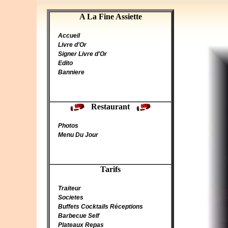
A La Fine Assiette
A La Fine Assiette
Accueil
Livre d'Or
Signer Livre d'Or
Edito
Banniere
Restaurant
Photos
Menu Du Jour
Tarifs
Traiteur
Societes
Buffets Cocktails Réceptions
Barbecue Self
Plateaux Repas