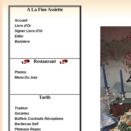
A La Fine Assiette
A La Fine Assiette
Accueil
Livre d'Or
Signer Livre d'Or
Edito
Banniere
Restaurant
Photos
Menu Du Jour
Tarifs
Traiteur
Societes
Buffets Cocktails Réceptions
Barbecue Self
Plateaux Repas